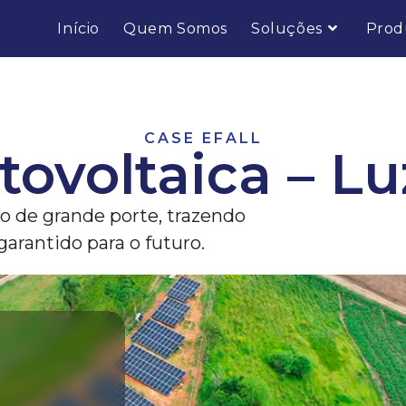
Início
Quem Somos
Soluções
Prod
CASE EFALL
tovoltaica – L
o de grande porte, trazendo
arantido para o futuro.