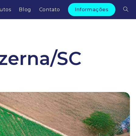
utos
Blog
Contato
Informações
uzerna/SC