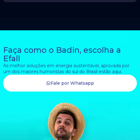
Faça como o Badin, escolha a
Efall
As melhor soluções em energia sustentável, aprovada por
um dos maiores humoristas do sul do Brasil estão aqui.
Fale por Whatsapp